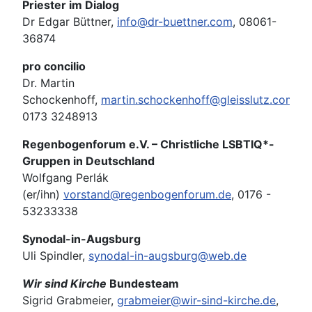
Priester im Dialog
Dr Edgar Büttner,
info@dr-buettner.com
, 08061-
36874
pro concilio
Dr. Martin
Schockenhoff,
martin.schockenhoff@gleisslutz.com
,
0173 3248913
Regenbogenforum e.V. – Christliche LSBTIQ*-
Gruppen in Deutschland
Wolfgang Perlák
(er/ihn)
vorstand@regenbogenforum.de
, 0176 -
53233338
Synodal-in-Augsburg
Uli Spindler,
synodal-in-augsburg@web.de
Wir sind Kirche
Bundesteam
Sigrid Grabmeier,
grabmeier@wir-sind-kirche.de
,