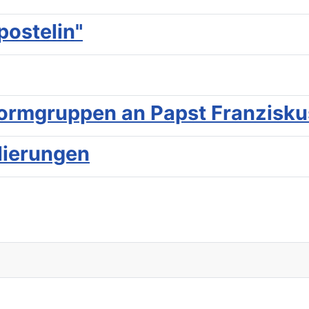
postelin"
eformgruppen an Papst Franzisku
lierungen