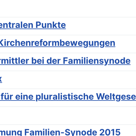
zentralen Punkte
n Kirchenreformbewegungen
mittler bei der Familiensynode
x
ür eine pluralistische Weltgese
mmung Familien-Synode 2015