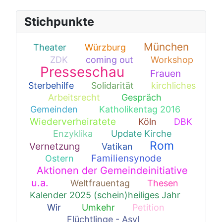
Stichpunkte
München
Theater
Würzburg
2
9
ZDK
coming out
Workshop
125
4
1
Presseschau
Frauen
1
352
71
Sterbehilfe
Solidarität
kirchliches
1
1
Arbeitsrecht
Gespräch
16
1
Gemeinden
Katholikentag 2016
19
3
Wiederverheiratete
Köln
DBK
42
1
Enzyklika
Update Kirche
1
3
1
Rom
Vernetzung
Vatikan
51
1
182
Familiensynode
Ostern
1
63
Aktionen der Gemeindeinitiative
u.a.
Weltfrauentag
Thesen
94
1
1
Kalender 2025 (schein)heiliges Jahr
9
Wir
Umkehr
Petition
13
1
1
Flüchtlinge - Asyl
22