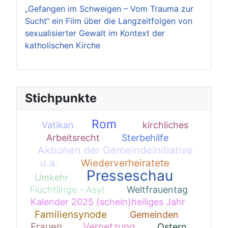
„Gefangen im Schweigen – Vom Trauma zur
Sucht“ ein Film über die Langzeitfolgen von
sexualisierter Gewalt im Kontext der
katholischen Kirche
Stichpunkte
Rom
Vatikan
kirchliches
1
182
Arbeitsrecht
Sterbehilfe
16
1
Aktionen der Gemeindeinitiative
u.a.
Wiederverheiratete
94
42
Presseschau
Umkehr
1
352
Flüchtlinge - Asyl
Weltfrauentag
22
1
Kalender 2025 (schein)heiliges Jahr
9
Familiensynode
Gemeinden
63
19
Frauen
Vernetzung
Ostern
71
51
1