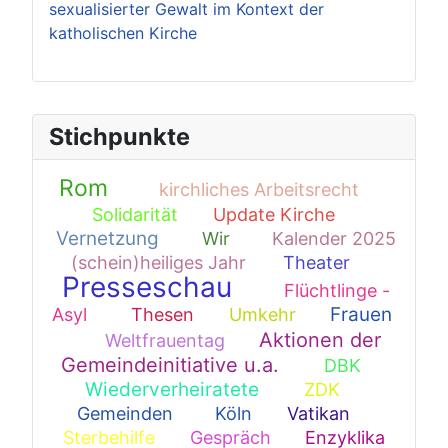
sexualisierter Gewalt im Kontext der
katholischen Kirche
Stichpunkte
Rom
kirchliches Arbeitsrecht
182
16
Solidarität
Update Kirche
1
1
Vernetzung
Wir
Kalender 2025
51
13
(schein)heiliges Jahr
Theater
9
2
Presseschau
Flüchtlinge -
352
Frauen
Asyl
Thesen
Umkehr
22
1
1
Aktionen der
Weltfrauentag
71
1
Gemeindeinitiative u.a.
DBK
94
1
Wiederverheiratete
ZDK
42
4
Gemeinden
Köln
Vatikan
19
1
1
Sterbehilfe
Gespräch
Enzyklika
1
1