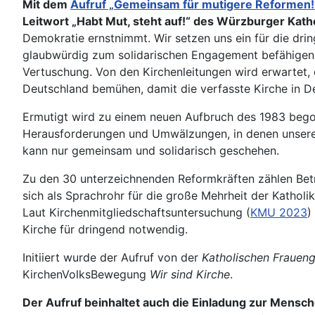
Mit dem
Aufruf „Gemeinsam für mutigere Reformen!
Leitwort „Habt Mut, steht auf!“ des Würzburger Kat
Demokratie ernstnimmt. Wir setzen uns ein für die dri
glaubwürdig zum solidarischen Engagement befähigen k
Vertuschung. Von den Kirchenleitungen wird erwartet, 
Deutschland bemühen, damit die verfasste Kirche in De
Ermutigt wird zu einem neuen Aufbruch des 1983 bego
Herausforderungen und Umwälzungen, in denen unsere K
kann nur gemeinsam und solidarisch geschehen.
Zu den 30 unterzeichnenden Reformkräften zählen Betro
sich als Sprachrohr für die große Mehrheit der Katholi
Laut Kirchenmitgliedschaftsuntersuchung (
KMU 2023
)
Kirche für dringend notwendig.
Initiiert wurde der Aufruf von der
Katholischen Frauen
KirchenVolksBewegung
Wir sind Kirche
.
Der Aufruf beinhaltet auch die Einladung zur Menschen