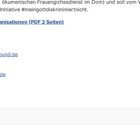
m ökumenischen Frauengottesdienst im Dom) und soll vom W
nitiative #meingottdiskriminiertnicht.
nisationen (PDF 2 Seiten)
bund.de
.de