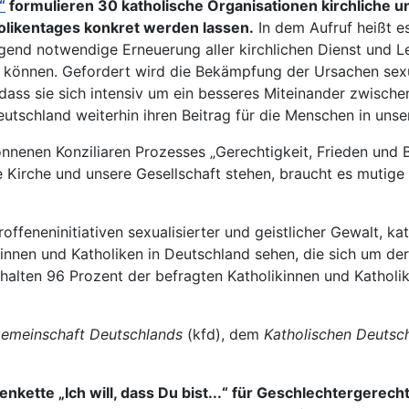
“
formulieren 30 katholische Organisationen kirchliche un
holikentages konkret werden lassen.
In dem Aufruf heißt es
ngend notwendige Erneuerung aller kirchlichen Dienst und 
önnen. Gefordert wird die Bekämpfung der Ursachen sexual
dass sie sich intensiv um ein besseres Miteinander zwische
utschland weiterhin ihren Beitrag für die Menschen in unse
nnenen Konziliaren Prozesses „Gerechtigkeit, Frieden und
irche und unsere Gesellschaft stehen, braucht es mutige R
ffeneninitiativen sexualisierter und geistlicher Gewalt, k
kinnen und Katholiken in Deutschland sehen, die sich um de
 halten 96 Prozent der befragten Katholikinnen und Katholi
gemeinschaft Deutschlands
(kfd), dem
Katholischen Deutsc
kette „Ich will, dass Du bist...“ für Geschlechtergerecht