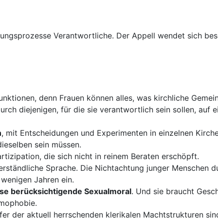
rungsprozesse Verantwortliche. Der Appell wendet sich beso
Funktionen, denn Frauen können alles, was kirchliche Gemei
urch diejenigen, für die sie verantwortlich sein sollen, auf e
n
, mit Entscheidungen und Experimenten in einzelnen Kirche
 dieselben sein müssen.
tizipation, die sich nicht in reinem Beraten erschöpft.
erständliche Sprache. Die Nichtachtung junger Menschen du
 wenigen Jahren ein.
isse berücksichtigende Sexualmoral
. Und sie braucht Gesch
omophobie.
pfer der aktuell herrschenden klerikalen Machtstrukturen sin