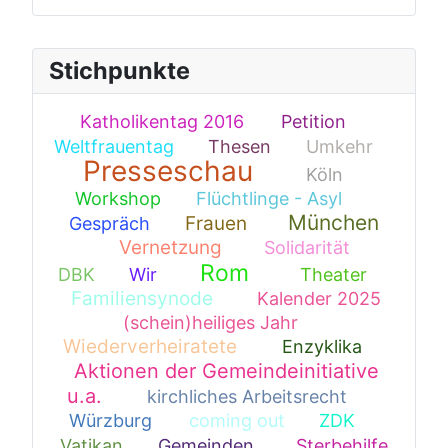
Stichpunkte
Katholikentag 2016
Petition
3
1
Weltfrauentag
Thesen
Umkehr
1
1
1
Presseschau
Köln
352
1
Workshop
Flüchtlinge - Asyl
1
22
München
Frauen
Gespräch
1
71
Vernetzung
Solidarität
125
51
1
Rom
DBK
Wir
Theater
1
13
182
2
Familiensynode
Kalender 2025
63
(schein)heiliges Jahr
9
Wiederverheiratete
Enzyklika
42
3
Aktionen der Gemeindeinitiative
u.a.
kirchliches Arbeitsrecht
94
16
Würzburg
coming out
ZDK
9
1
4
Vatikan
Gemeinden
Sterbehilfe
1
19