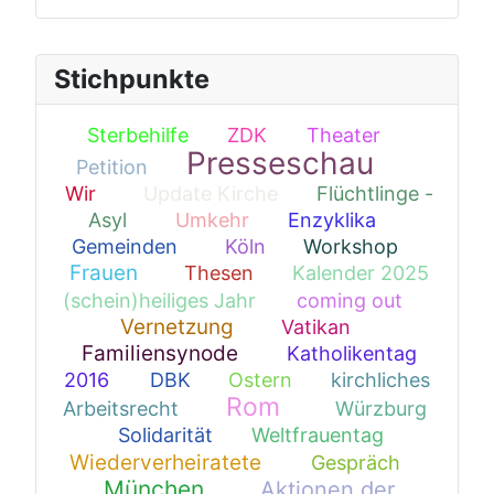
Stichpunkte
Sterbehilfe
ZDK
Theater
1
4
2
Presseschau
Petition
1
352
Wir
Update Kirche
Flüchtlinge -
13
1
Asyl
Umkehr
Enzyklika
22
1
3
Gemeinden
Köln
Workshop
19
1
1
Frauen
Thesen
Kalender 2025
71
1
(schein)heiliges Jahr
coming out
9
1
Vernetzung
Vatikan
51
1
Familiensynode
Katholikentag
63
2016
DBK
Ostern
kirchliches
3
1
1
Rom
Arbeitsrecht
Würzburg
16
182
Solidarität
Weltfrauentag
9
1
1
Wiederverheiratete
Gespräch
42
1
München
Aktionen der
125