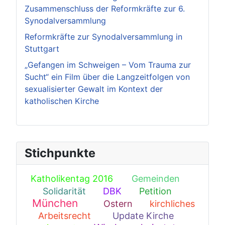
Zusammenschluss der Reformkräfte zur 6.
Synodalversammlung
Reformkräfte zur Synodalversammlung in
Stuttgart
„Gefangen im Schweigen – Vom Trauma zur
Sucht“ ein Film über die Langzeitfolgen von
sexualisierter Gewalt im Kontext der
katholischen Kirche
Stichpunkte
Katholikentag 2016
Gemeinden
3
19
Solidarität
DBK
Petition
1
1
1
München
Ostern
kirchliches
125
1
Arbeitsrecht
Update Kirche
16
1